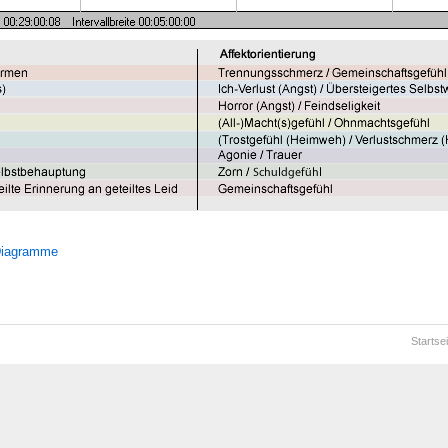
 Diagramme
Startsei