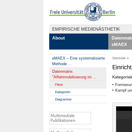
EMPIRISCHE MEDIENÄSTHETIK
About
Datenmatr
eMAEX
eMAEX – Eine systematisierte
Startseite
.
Methode ...
Einric
Datenmatrix
Kategoria
"Affektmobilisierung im ...
Formierun
Filme
Kampf un
Kategorien
Diagramme