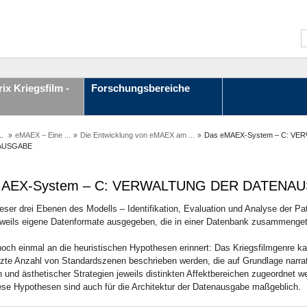
ix Kriegsfilm -
Forschungsbereiche
..
eMAEX – Eine ...
Die Entwicklung von eMAEX am ...
Das eMAEX-System – C: V
AUSGABE
MAEX-System – C: VERWALTUNG DER DATENA
ieser drei Ebenen des Modells – Identifikation, Evaluation und Analyse der P
eweils eigene Datenformate ausgegeben, die in einer Datenbank zusammenge
noch einmal an die heuristischen Hypothesen erinnert: Das Kriegsfilmgenre k
zte Anzahl von Standardszenen beschrieben werden, die auf Grundlage narrat
 und ästhetischer Strategien jeweils distinkten Affektbereichen zugeordnet w
ese Hypothesen sind auch für die Architektur der Datenausgabe maßgeblich.