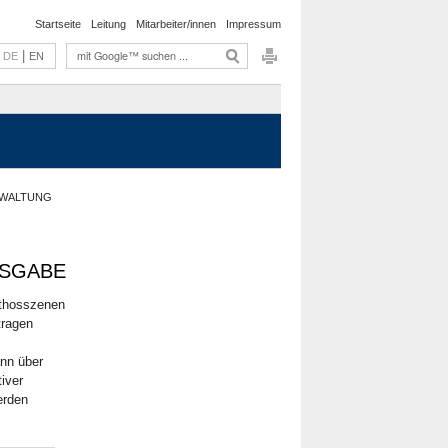
Startseite
Leitung
Mitarbeiter/innen
Impressum
|
DE
EN
ERWALTUNG
USGABE
athosszenen
tragen
ann über
iver
erden