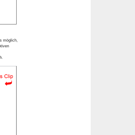
es möglich,
ptiven
h.