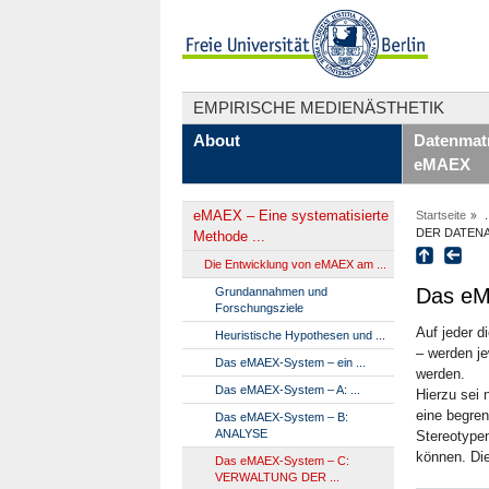
EMPIRISCHE MEDIENÄSTHETIK
About
Datenmatr
eMAEX
eMAEX – Eine systematisierte
Startseite
.
DER DATEN
Methode ...
Die Entwicklung von eMAEX am ...
Das e
Grundannahmen und
Forschungsziele
Auf jeder d
Heuristische Hypothesen und ...
– werden j
Das eMAEX-System – ein ...
werden.
Das eMAEX-System – A: ...
Hierzu sei 
eine begren
Das eMAEX-System – B:
ANALYSE
Stereotypen
können. Di
Das eMAEX-System – C:
VERWALTUNG DER ...