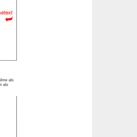
ilme als
n als