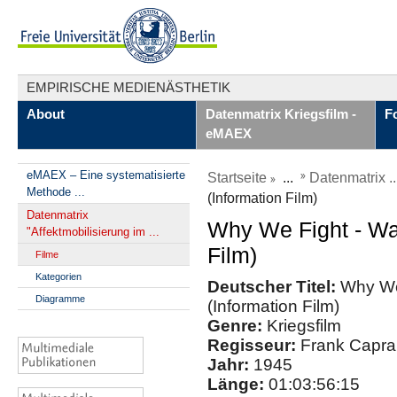
EMPIRISCHE MEDIENÄSTHETIK
About
Datenmatrix Kriegsfilm -
F
eMAEX
eMAEX – Eine systematisierte
Startseite
...
Datenmatrix ..
Methode ...
(Information Film)
Datenmatrix
Why We Fight - Wa
"Affektmobilisierung im ...
Film)
Filme
Kategorien
Deutscher Titel:
Why We
Diagramme
(Information Film)
Genre:
Kriegsfilm
Regisseur:
Frank Capra
Jahr:
1945
Länge:
01:03:56:15