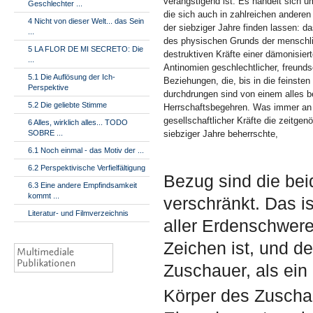
verängstigend ist. Es handelt sich u
Geschlechter ...
die sich auch in zahlreichen andere
4 Nicht von dieser Welt... das Sein
der siebziger Jahre finden lassen: 
...
des physischen Grunds der menschli
5 LA FLOR DE MI SECRETO: Die
destruktiven Kräfte einer dämonisiert
...
Antinomien geschlechtlicher, freundsc
5.1 Die Auflösung der Ich-
Beziehungen, die, bis in die feinsten
Perspektive
durchdrungen sind von einem alles
5.2 Die geliebte Stimme
Herrschaftsbegehren. Was immer an 
gesellschaftlicher Kräfte die zeitge
6 Alles, wirklich alles... TODO
SOBRE ...
siebziger Jahre beherrschte,
6.1 Noch einmal - das Motiv der ...
6.2 Perspektivische Verfielfältigung
Bezug sind die bei
6.3 Eine andere Empfindsamkeit
kommt ...
verschränkt. Das is
Literatur- und Filmverzeichnis
aller Erdenschwere 
Zeichen ist, und de
Zuschauer, als ein
Körper des Zusch