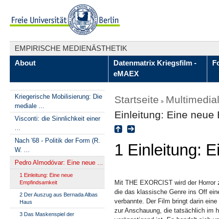
EMPIRISCHE MEDIENÄSTHETIK
About
Datenmatrix Kriegsfilm -
F
eMAEX
Kriegerische Mobilisierung: Die
Startseite
Multimedia
mediale ...
Einleitung: Eine neue
Visconti: die Sinnlichkeit einer
...
Nach '68 - Politik der Form (R.
1 Einleitung: 
W. ...
Pedro Almodóvar: Eine neue ...
1 Einleitung: Eine neue
Mit THE EXORCIST wird der Horror 
Empfindsamkeit
die das klassische Genre ins Off ein
2 Der Auszug aus Bernada Albas
verbannte. Der Film bringt darin eine
Haus
zur Anschauung, die tatsächlich im
3 Das Maskenspiel der