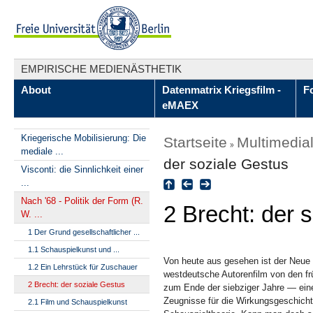
EMPIRISCHE MEDIENÄSTHETIK
About
Datenmatrix Kriegsfilm -
F
eMAEX
Kriegerische Mobilisierung: Die
Startseite
Multimedia
mediale ...
der soziale Gestus
Visconti: die Sinnlichkeit einer
...
Nach '68 - Politik der Form (R.
2 Brecht: der 
W. ...
1 Der Grund gesellschaftlicher ...
1.1 Schauspielkunst und ...
Von heute aus gesehen ist der Neue
1.2 Ein Lehrstück für Zuschauer
westdeutsche Autorenfilm von den fr
2 Brecht: der soziale Gestus
zum Ende der siebziger Jahre — ein
Zeugnisse für die Wirkungsgeschich
2.1 Film und Schauspielkunst