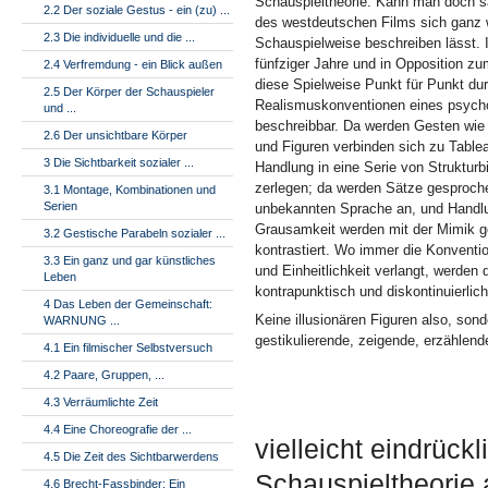
Schauspieltheorie. Kann man doch s
2.2 Der soziale Gestus - ein (zu) ...
des westdeutschen Films sich ganz 
2.3 Die individuelle und die ...
Schauspielweise beschreiben lässt.
fünfziger Jahre und in Opposition z
2.4 Verfremdung - ein Blick außen
diese Spielweise Punkt für Punkt du
2.5 Der Körper der Schauspieler
Realismuskonventionen eines psych
und ...
beschreibbar. Da werden Gesten wie
2.6 Der unsichtbare Körper
und Figuren verbinden sich zu Tablea
3 Die Sichtbarkeit sozialer ...
Handlung in eine Serie von Strukturbi
zerlegen; da werden Sätze gesproche
3.1 Montage, Kombinationen und
Serien
unbekannten Sprache an, und Handl
Grausamkeit werden mit der Mimik g
3.2 Gestische Parabeln sozialer ...
kontrastiert. Wo immer die Konventi
3.3 Ein ganz und gar künstliches
und Einheitlichkeit verlangt, werden 
Leben
kontrapunktisch und diskontinuierli
4 Das Leben der Gemeinschaft:
Keine illusionären Figuren also, son
WARNUNG ...
gestikulierende, zeigende, erzählend
4.1 Ein filmischer Selbstversuch
4.2 Paare, Gruppen, ...
4.3 Verräumlichte Zeit
4.4 Eine Choreografie der ...
vielleicht eindrüc
4.5 Die Zeit des Sichtbarwerdens
Schauspieltheorie 
4.6 Brecht-Fassbinder: Ein