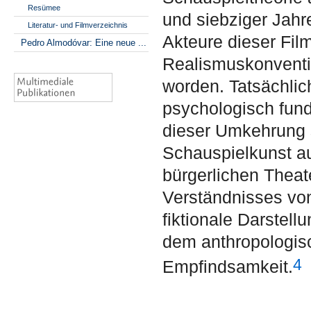
Resümee
und siebziger Jahr
Literatur- und Filmverzeichnis
Akteure dieser Fil
Pedro Almodóvar: Eine neue ...
Realismuskonventi
worden. Tatsächlich
psychologisch fun
dieser Umkehrung s
Schauspielkunst a
bürgerlichen Thea
Verständnisses von
fiktionale Darstell
dem anthropologis
4
Empfindsamkeit.